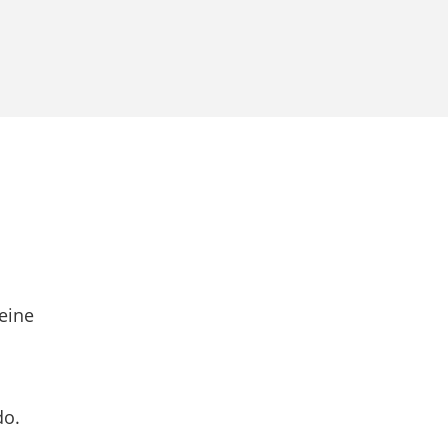
eine
do.