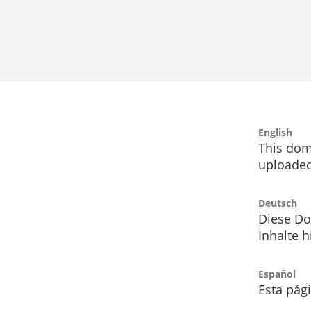
English
This dom
uploaded
Deutsch
Diese Do
Inhalte h
Español
Esta pág